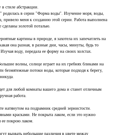
у в стиле абстракции.
 родилась в серии "Форма воды". Изучение моря, воды,
а, привело меня к созданию этой серии. Работа выполнена
де сделаны золотой поталью.
ероятные картины в природе, я захотела их запечатлеть на
какая она разная, в разные дни, часы, минуты, будь то
 Изучая воду, передала ее форму на своих холстах.
ебольшие волны, солнце играет на их гребнях бликами на
эти безмятежные потоки воды, которые подходя к берегу,
 никуда.
дет для любой комнаты вашего дома и станет отличным
ручная работа.
те натянутом на подрамник средней зернистости.
ными красками. Не покрыта лаком, если это нужно
 ее покрою лаком.
гут вызвать небольшие различия в цвете между