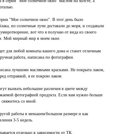
 в серии "Мое солнечное окно" маслом на холсте, а
оталью.
ерии "Мое солнечное окно". В этот день было
лака, но солнечные лучи доставали до моря, и создавали
умиротворение, вот что я получаю от вида из своего
и. Мой мирный мир в моем окне.
дет для любой комнаты вашего дома и станет отличным
ручная работа, написана по фотографии.
писана лучшими масляными красками. Не покрыта лаком,
ед отправкой, я ее покрою лаком.
гут вызвать небольшие различия в цвете между
ажаемой фотографией продукта. Если вам нужно больше
 свяжитесь со мной.
ругой работы в меньшем/большом размере и как
ления 3-5 недель.
итывается отдельно в зависимости от ТК.