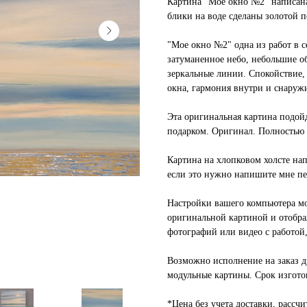
Картина "Мое окно №2" написана
блики на воде сделаны золотой п
"Мое окно №2" одна из работ в с
затуманенное небо, небольшие об
зеркальные линии. Спокойствие, 
окна, гармония внутри и снаруж
Эта оригинальная картина подой
подарком. Оригинал. Полностью 
Картина на хлопковом холсте на
если это нужно напишите мне пер
Настройки вашего компьютера мо
оригинальной картиной и отобр
фотографий или видео с работой,
Возможно исполнение на заказ д
модульные картины. Срок изготов
*Цена без учета доставки, рассч