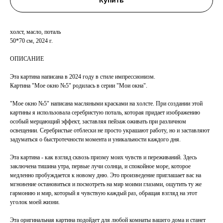
Купить
холст, масло, поталь
50*70 см, 2024 г.
ОПИСАНИЕ
Эта картина написана в 2024 году в стиле импрессионизм.
Картина "Мое окно №5" родилась в серии "Мои окна".
"Мое окно №5" написана масляными красками на холсте. При создании этой
картины я использовала серебристую поталь, которая придает изображению
особый мерцающий эффект, заставляя пейзаж оживать при различном
освещении. Серебристые отблески не просто украшают работу, но и заставляют
задуматься о быстротечности момента и уникальности каждого дня.
Эта картина - как взгляд сквозь призму моих чувств и переживаний. Здесь
заключена тишина утра, первые лучи солнца, и спокойное море, которое
медленно пробуждается к новому дню. Это произведение приглашает вас на
мгновение остановиться и посмотреть на мир моими глазами, ощутить ту же
гармонию и мир, который я чувствую каждый раз, обращая взгляд на этот
уголок моей жизни.
Эта оригинальная картина подойдет для любой комнаты вашего дома и станет